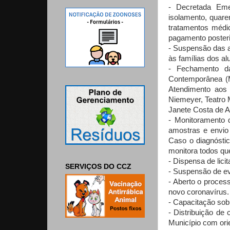
- Decretada Em
isolamento, quare
tratamentos médi
pagamento posteri
- Suspensão das a
às famílias dos al
- Fechamento d
Contemporânea (M
Atendimento aos
Niemeyer, Teatro 
Janete Costa de A
- Monitoramento 
amostras e envio 
Caso o diagnósti
monitora todos qu
- Dispensa de lic
SERVIÇOS DO CCZ
- Suspensão de eve
- Aberto o proces
novo coronavírus.
- Capacitação sob
- Distribuição de
Município com ori