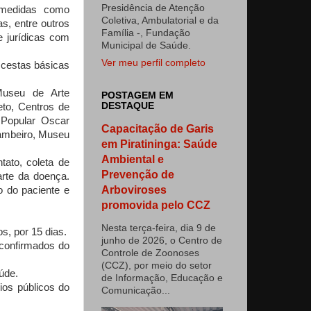
Presidência de Atenção
 medidas como
Coletiva, Ambulatorial e da
s, entre outros
Família -, Fundação
e jurídicas com
Municipal de Saúde.
Ver meu perfil completo
 cestas básicas
Museu de Arte
POSTAGEM EM
DESTAQUE
to, Centros de
 Popular Oscar
Capacitação de Garis
Jambeiro, Museu
em Piratininga: Saúde
Ambiental e
ato, coleta de
Prevenção de
arte da doença.
Arboviroses
 do paciente e
promovida pelo CCZ
Nesta terça-feira, dia 9 de
s, por 15 dias.
junho de 2026, o Centro de
 confirmados do
Controle de Zoonoses
(CCZ), por meio do setor
úde.
de Informação, Educação e
ios públicos do
Comunicação...