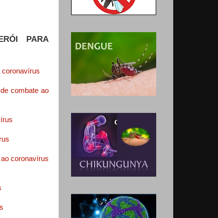
ERÓI PARA
o coronavírus
s de combate ao
írus
rus
 ao coronavírus
s
us