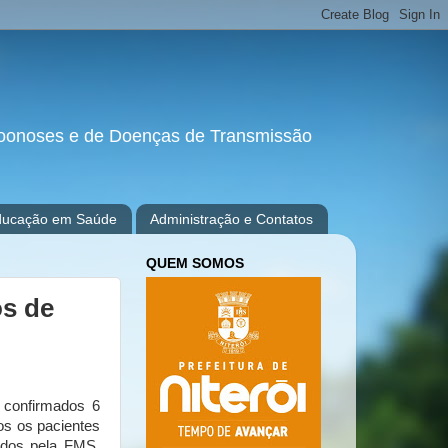
e Zoonoses e de Doenças de Transmissão
ducação em Saúde
Administração e Contatos
QUEM SOMOS
os de
 confirmados 6
os os pacientes
ados pela FMS.