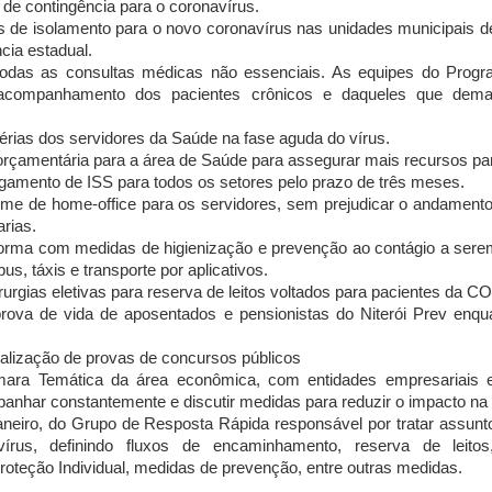
 de contingência para o coronavírus.
os de isolamento para o novo coronavírus nas unidades municipais 
cia estadual.
odas as consultas médicas não essenciais. As equipes do Prog
 acompanhamento dos pacientes crônicos e daqueles que dem
érias dos servidores da Saúde na fase aguda do vírus.
rçamentária para a área de Saúde para assegurar mais recursos par
gamento de ISS para todos os setores pelo prazo de três meses.
gime de home-office para os servidores, sem prejudicar o andamento
arias.
norma com medidas de higienização e prevenção ao contágio a ser
us, táxis e transporte por aplicativos.
urgias eletivas para reserva de leitos voltados para pacientes da C
rova de vida de aposentados e pensionistas do Niterói Prev enqu
alização de provas de concursos públicos
ara Temática da área econômica, com entidades empresariais e 
anhar constantemente e discutir medidas para reduzir o impacto na
janeiro, do Grupo de Resposta Rápida responsável por tratar assunt
írus, definindo fluxos de encaminhamento, reserva de leito
oteção Individual, medidas de prevenção, entre outras medidas.