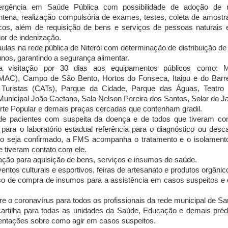
ergência em Saúde Pública com possibilidade de adoção de
ntena, realização compulsória de exames, testes, coleta de amostra
cos, além de requisição de bens e serviços de pessoas naturais 
or de indenização.
ulas na rede pública de Niterói com determinação de distribuição de
unos, garantindo a segurança alimentar.
a visitação por 30 dias aos equipamentos públicos como: 
AC), Campo de São Bento, Hortos do Fonseca, Itaipu e do Barre
 Turistas (CATs), Parque da Cidade, Parque das Águas, Teatro
Municipal João Caetano, Sala Nelson Pereira dos Santos, Solar do 
rte Popular e demais praças cercadas que contenham gradil.
de pacientes com suspeita da doença e de todos que tiveram cont
para o laboratório estadual referência para o diagnóstico ou desc
co seja confirmado, a FMS acompanha o tratamento e o isolamento
e tiveram contato com ele.
itação para aquisição de bens, serviços e insumos de saúde.
ntos culturais e esportivos, feiras de artesanato e produtos orgânico
so de compra de insumos para a assistência em casos suspeitos e
re o coronavírus para todos os profissionais da rede municipal de Sa
 cartilha para todas as unidades da Saúde, Educação e demais préd
entações sobre como agir em casos suspeitos.