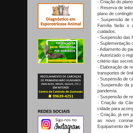
- Criação do plano
- Reserva de leit
plano de contingên
- Suspensão de t
Família farão o
cuidados.
- Suspensão das f
- Suplementação o
- Adiamento do pa
- Autorizado o re
critério das secret
- Elaboração de 
transportes de ônib
- Suspensão de cir
- Suspensão da p
pandemia.
- Suspensão de re
- Criação da Câm
cidade para acomp
REDES SOCIAIS
- Criação, já em 
ao novo coronav
Equipamento de Pr