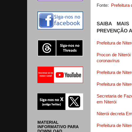
Fonte:
Prefeitura 
SAIBA MAIS
PREVENÇÃO A
Prefeitura de Nit
Procon de Niterói
coronavírus
Prefeitura de Nite
Prefeitura de Nit
Secretaria de Faz
em Niterói
Niterói decreta E
MATERIAL
Prefeitura de Nit
INFORMATIVO PARA
DOWNLOAD