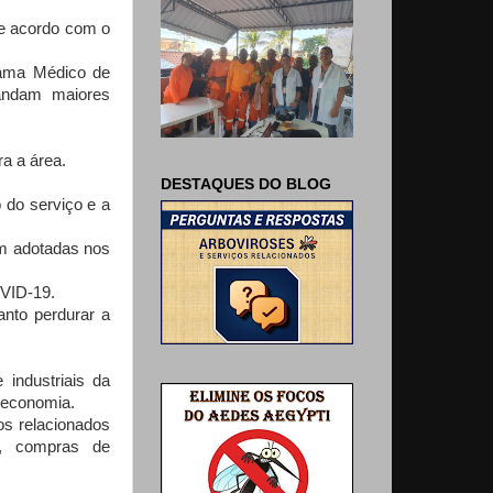
de acordo com o
rama Médico de
andam maiores
a a área.
DESTAQUES DO BLOG
 do serviço e a
em adotadas nos
OVID-19.
anto perdurar a
industriais da
 economia.
os relacionados
s, compras de