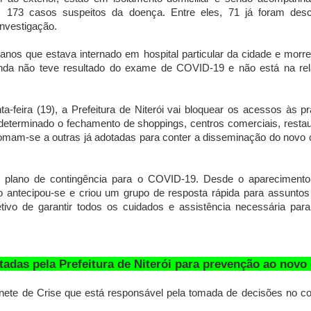
s 173 casos suspeitos da doença. Entre eles, 71 já foram des
vestigação.
anos que estava internado em hospital particular da cidade e morr
 ainda não teve resultado do exame de COVID-19 e não está na re
nta-feira (19), a Prefeitura de Niterói vai bloquear os acessos às p
determinado o fechamento de shoppings, centros comerciais, restau
mam-se a outras já adotadas para conter a disseminação do novo 
m plano de contingência para o COVID-19. Desde o apareciment
o antecipou-se e criou um grupo de resposta rápida para assuntos
tivo de garantir todos os cuidados e assistência necessária par
tadas pela Prefeitura de Niterói para prevenção ao novo
inete de Crise que está responsável pela tomada de decisões no 