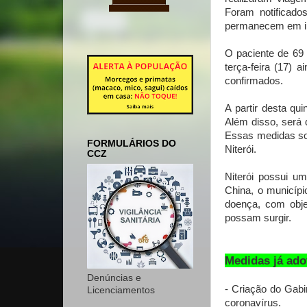
Foram notificado
permanecem em in
O paciente de 69 
terça-feira (17)
confirmados.
A partir desta qui
Além disso, será 
Essas medidas so
FORMULÁRIOS DO
Niterói.
CCZ
Niterói possui u
China, o municípi
doença, com obje
possam surgir.
Medidas já ado
Denúncias e
- Criação do Gab
Licenciamentos
coronavírus.