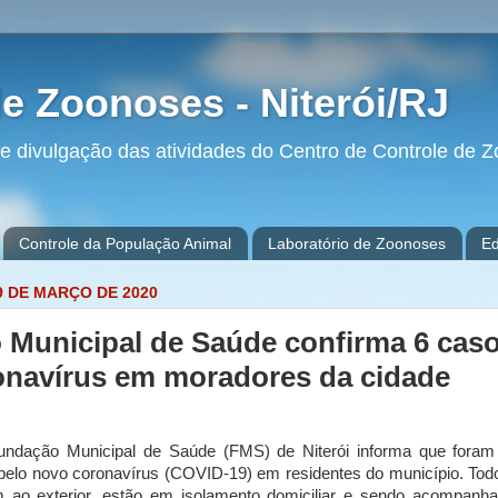
e Zoonoses - Niterói/RJ
s e divulgação das atividades do Centro de Controle d
Controle da População Animal
Laboratório de Zoonoses
E
9 DE MARÇO DE 2020
Municipal de Saúde confirma 6 cas
onavírus em moradores da cidade
undação Municipal de Saúde (FMS) de Niterói informa que foram
elo novo coronavírus (COVID-19) em residentes do município. Tod
m ao exterior, estão em isolamento domiciliar e sendo acompanh