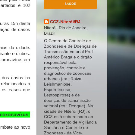
cartados e 102
CCZ-Niterói/RJ
eu às 19h desta
Niterói, Rio de Janeiro,
lação de casos
Brazil
O Centro de Controle de
Zoonoses e de Doenças de
raias da cidade.
Transmissão Vetorial Prof.
rante e clubes.
Américo Braga é o órgão
coronavírus em
responsável pela
prevenção, controle e
diagnóstico de zoonoses
o dos casos na
urbanas (ex.: Raiva,
 relacionados à
Leishmaniose,
a os casos que
Esporotricose,
Leptospirose) e de
doenças de transmissão
vetorial (ex.: Dengue). Na
cidade de Niterói (RJ), o
 coronavírus:
CCZ está subordinado ao
Departamento de Vigilância
combate ao novo
Sanitária e Controle de
Zoonoses - da Vice-