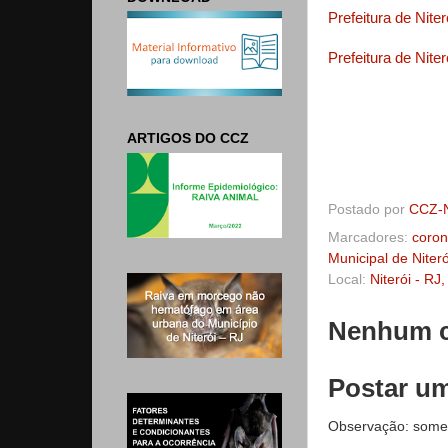
Prefeitura de Nite
Prefeitura de Nite
ARTIGOS DO CCZ
Postado por
CCZ-N
Marcadores:
coron
Municipal de Niteró
Local:
Niterói - RJ,
Nenhum c
Postar u
Observação: some