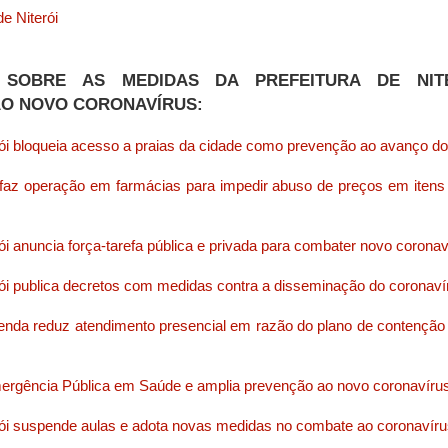
de Niterói
 SOBRE AS MEDIDAS DA PREFEITURA DE NIT
O NOVO CORONAVÍRUS:
erói bloqueia acesso a praias da cidade como prevenção ao avanço d
 faz operação em farmácias para impedir abuso de preços em iten
rói anuncia força-tarefa pública e privada para combater novo coronav
erói publica decretos com medidas contra a disseminação do coronaví
enda reduz atendimento presencial em razão do plano de contenção
mergência Pública em Saúde e amplia prevenção ao novo coronavíru
erói suspende aulas e adota novas medidas no combate ao coronavír