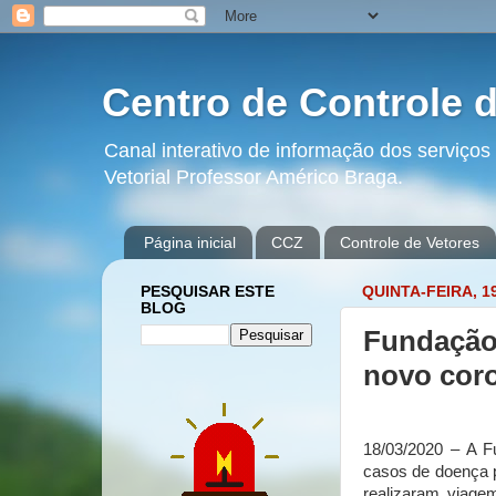
Centro de Controle d
Canal interativo de informação dos serviço
Vetorial Professor Américo Braga.
Página inicial
CCZ
Controle de Vetores
PESQUISAR ESTE
QUINTA-FEIRA, 1
BLOG
Fundação 
novo cor
18/03/2020 – A F
casos de doença p
realizaram viage